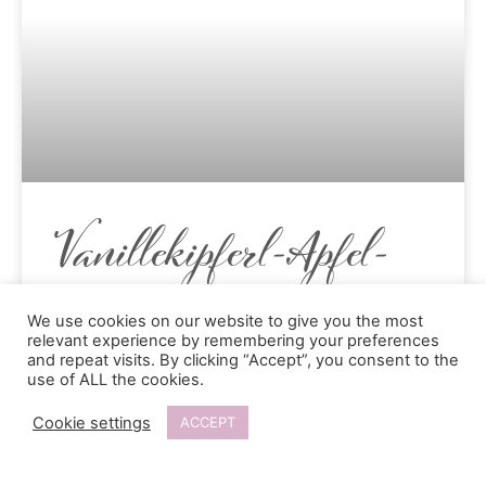
Vanillekipferl-Apfel-
Zimt Tiramisu
We use cookies on our website to give you the most
relevant experience by remembering your preferences
and repeat visits. By clicking “Accept”, you consent to the
use of ALL the cookies.
Vanillekipferl schmecken nach Weihnachten,
check. Gebackene oder eingekochte Äpfel
Cookie settings
ACCEPT
schmecken nach Weihachten, check.Zimt
schmeckt nach Weihnachten, double check.Drei