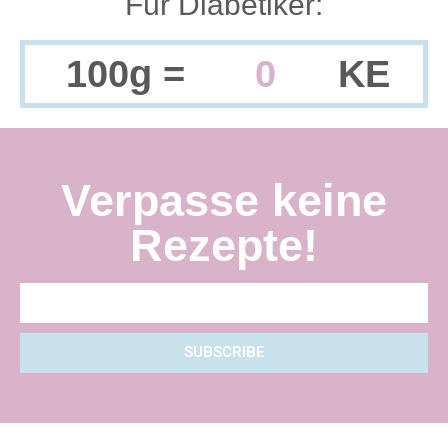
Für Diabetiker:
100g =
0
KE
Verpasse keine
Rezepte!
SUBSCRIBE