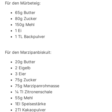
Für den Mürbeteig:
65g Butter
80g Zucker
150g Mehl
1 Ei
1 TL Backpulver
Für den Marzipanbiskuit:
20g Butter
2 Eigelb
3 Eier
75g Zucker
75g Marzipanrohmasse
¼ Tl Zitronenschale
55g Mehl
1El Speisestärke
2Tl Kakaopulver