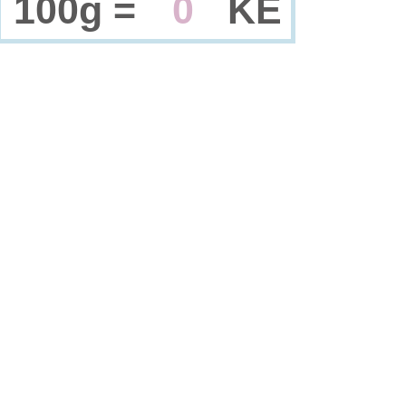
100g =
0
KE